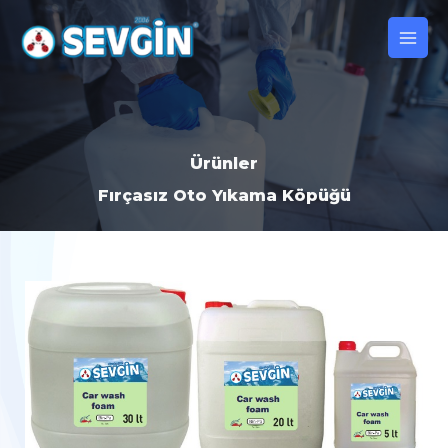
İçeriğe
Main
atla
Men
Ürünler
Fırçasız Oto Yıkama Köpüğü